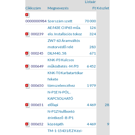
Listaár
Cikkszám
Megnevezés
Ft
Készlet
0000000984
Szerszám szett
70 000
AE/I43E CI IP65 műa.
126
000239
elo. Installációs tokoz
324
ZW7-63 Áramváltós
motorvédő relé
283
000245
DILM40..58
671
KNK-P3 Kulcsos
000649
működtetés -M /P3
6 452
KNK-T0 Karbatartókar
fekete
000650
tömszelencéhez
1 979
N-P1E N-PÓL..
KAPCSOLHATÓ
000651
előlapi
4 469
28
N-P1Z Nullbontó
érintkező -B /P1
000652
közéépíth
4 469
9
TM-1-15431/EZ Kézi-