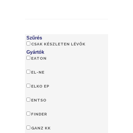
Szűrés
CSAK KÉSZLETEN LÉVŐK
Gyártók
EATON
EL-NE
ELKO EP
ENTSO
FINDER
GANZ KK