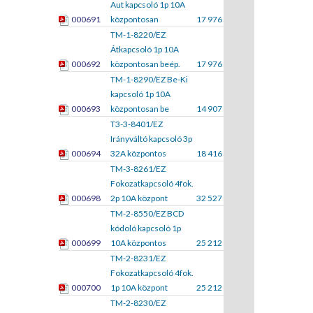
Aut kapcsoló 1p 10A
000691
központosan
17 976
TM-1-8220/EZ
Átkapcsoló 1p 10A
000692
központosan beép.
17 976
TM-1-8290/EZ Be-Ki
kapcsoló 1p 10A
000693
központosan be
14 907
T3-3-8401/EZ
Irányváltó kapcsoló 3p
000694
32A központos
18 416
TM-3-8261/EZ
Fokozatkapcsoló 4fok.
000698
2p 10A központ
32 527
TM-2-8550/EZ BCD
kódoló kapcsoló 1p
000699
10A központos
25 212
TM-2-8231/EZ
Fokozatkapcsoló 4fok.
000700
1p 10A központ
25 212
TM-2-8230/EZ