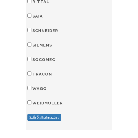
RITTAL
SAIA
SCHNEIDER
SIEMENS
SOCOMEC
TRACON
WAGO
WEIDMÜLLER
Szűrő alkalmazása