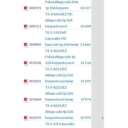
Fokozatkapcsoló 3fok.
000701
1p 10A központ
22 227
T3-4-8410/EZ Y/D
átkapcsoló 3p 32A
000721
központosan b
20 609
T0-5-15876/E
Irányváltó Y/D
000893
kapcsoló 3p 20A beépí
21 862
T3-1-8220/EZ
Fokozatkapcsoló 1p
001018
32A központosan b
12 518
T3-2-8221/EZ
Átkapcsoló 2p 32A
001025
központosan beép.
15 691
T3-3-8222/EZ
Átkapcsoló 3p 32A
001069
központosan beép.
19 074
T3-4-8223/EZ
Átkapcsoló 4p 32A
001070
központosan beép.
23 979
1
T0-3-2/E Irányváltó