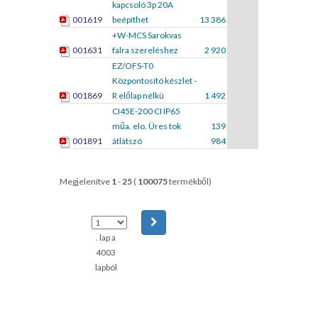
kapcsoló 3p 20A
001619
beépíthet
13 386
+W-MCS Sarokvas
001631
falra szereléshez
2 920
EZ/OFS-T0
Központosító készlet -
001869
R előlap nélkü
1 492
CI45E-200 CI IP65
műa. elo. Üres tok
139
001891
átlátszó
984
Megjelenítve
1
-
25
(
100075
termékből)
. lap a
4003
lapból