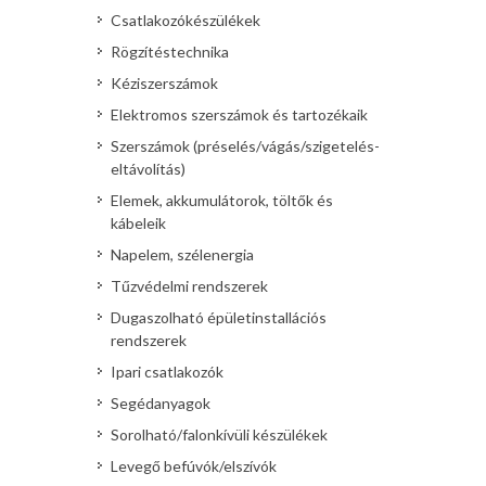
Csatlakozókészülékek
Rögzítéstechnika
Kéziszerszámok
Elektromos szerszámok és tartozékaik
Szerszámok (préselés/vágás/szigetelés-
eltávolítás)
Elemek, akkumulátorok, töltők és
kábeleik
Napelem, szélenergia
Tűzvédelmi rendszerek
Dugaszolható épületinstallációs
rendszerek
Ipari csatlakozók
Segédanyagok
Sorolható/falonkívüli készülékek
Levegő befúvók/elszívók