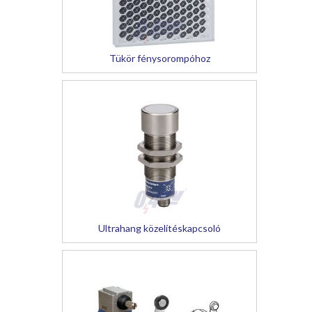
Tükör fénysorompóhoz
Ultrahang közelítéskapcsoló