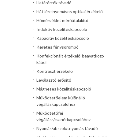
Határérték távadó
Háttérelnyomásos optikai érzékelő
Hőmérséklet mérőátalakító
Induktív közelítéskapcsoló
Kapacitív közelítéskapcsoló
Keretes fénysorompó
Konfekcionált érzékelő-beavatkozó
kábel
Kontraszt érzékelő
Leválasztó erősítő
Mágneses közelítéskapcsoló
Működtetőelem különálló
végálláskapcsolóhoz
Működtetőfej
végállás-/zsanérkapcsolóhoz
Nyomás/abszolutnyomás távadó