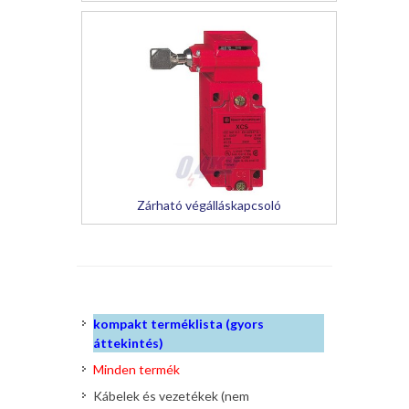
Zárható végálláskapcsoló
kompakt terméklista (gyors
áttekintés)
Minden termék
Kábelek és vezetékek (nem