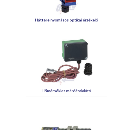
Háttérelnyomásos optikai érzékelő
Hőmérséklet mérőátalakító