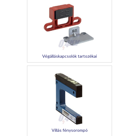
Végálláskapcsolók tartozékai
Villás fénysorompó