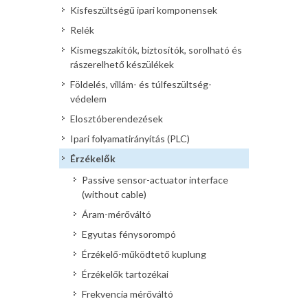
Kisfeszültségű ipari komponensek
Relék
Kismegszakítók, biztosítók, sorolható és
rászerelhető készülékek
Földelés, villám- és túlfeszültség-
védelem
Elosztóberendezések
Ipari folyamatirányítás (PLC)
Érzékelők
Passive sensor-actuator interface
(without cable)
Áram-mérőváltó
Egyutas fénysorompó
Érzékelő-működtető kuplung
Érzékelők tartozékai
Frekvencia mérőváltó