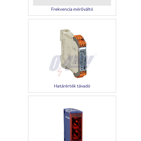
Frekvencia mérőváltó
Határérték távadó