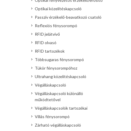
Optikai fényvezetős érzékelő/erősítő
Optikai közelítéskapcsoló
Passzív érzékelő-beavatkozó csatoló
Reflexiós fénysorompó
RFID jelátvivő
RFID olvasó
RFID tartozékok
Többsugaras fénysorompó
Tükör fénysorompóhoz
Ultrahang közelítéskapcsoló
Végálláskapcsoló
Végálláskapcsoló különálló
működtetővel
Végálláskapcsolók tartozékai
Villás fénysorompó
Zárható végálláskapcsoló