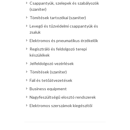
Csappantyúk, szelepek és szabályozók
(szaniter)
Tömítések tartozékai (szaniter)
Levegő és tűzvédelmi csappantyúk és
zsaluk
Elektromos és pneumatikus érzékelők
Regisztráló és feldolgozó terepi
készülékek
Jelfeldolgozó vezérlések
Tömítések (szaniter)
Fali és tetőátvezetések
Business equipment
Nagyfeszültségű elosztó rendszerek
Elektromos szerszámok kiegészítői