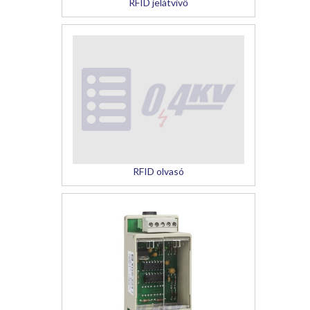
RFID jelátvivő
RFID olvasó