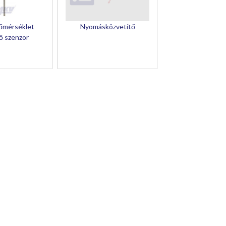
őmérséklet
Nyomásközvetítő
ő szenzor