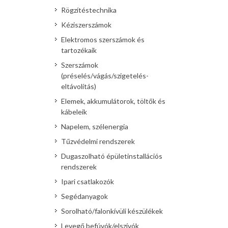
Rögzítéstechnika
Kéziszerszámok
Elektromos szerszámok és
tartozékaik
Szerszámok
(préselés/vágás/szigetelés-
eltávolítás)
Elemek, akkumulátorok, töltők és
kábeleik
Napelem, szélenergia
Tűzvédelmi rendszerek
Dugaszolható épületinstallációs
rendszerek
Ipari csatlakozók
Segédanyagok
Sorolható/falonkívüli készülékek
Levegő befúvók/elszívók