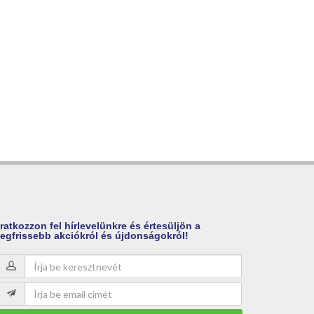
Iratkozzon
fel hírlevelünkre és értesüljön a
legfrissebb akciókról és újdonságokról!