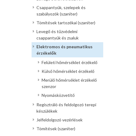
Csappantyúk, szelepek és
szabályozók (szaniter)
Tömítések tartozékai (szaniter)
Levegő és tűzvédelmi
csappantyúk és zsaluk
Elektromos és pneumatikus
érzékelők
Felületi hőmérséklet érzékelő
Külső hőmérséklet érzékelő
Merülő hőmérséklet érzékelő
szenzor
Nyomásközvetítő
Regisztráló és feldolgozó terepi
készülékek
Jelfeldolgozó vezérlések
Tömítések (szaniter)