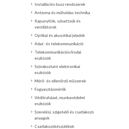
Installációs busz rendszerek
Antenna és műholdas technika
Kapunyitók, szivattyúk és
ventilátorok
Optikai és akusztikai jeladók
Adat- és telekommunikáció
Telekommunikációs/irodai
eszközök
Szórakoztató elektronikai
eszközök
Mérő- és ellenőrző műszerek
Fogyasztásmérők
Védőruházat, munkavédelmi
eszközök
Szerelési, szigetelő és csatlakozó
anyagok
Csatlakozókészülékek