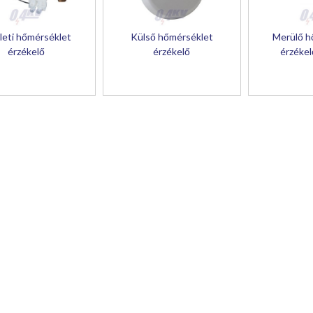
leti hőmérséklet
Külső hőmérséklet
Merülő h
érzékelő
érzékelő
érzékel