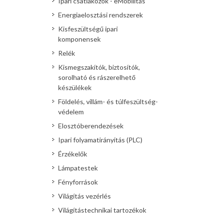
Ipari csatlakozók - eMobilitás
Energiaelosztási rendszerek
Kisfeszültségű ipari
komponensek
Relék
Kismegszakítók, biztosítók,
sorolható és rászerelhető
készülékek
Földelés, villám- és túlfeszültség-
védelem
Elosztóberendezések
Ipari folyamatirányítás (PLC)
Érzékelők
Lámpatestek
Fényforrások
Világítás vezérlés
Világítástechnikai tartozékok