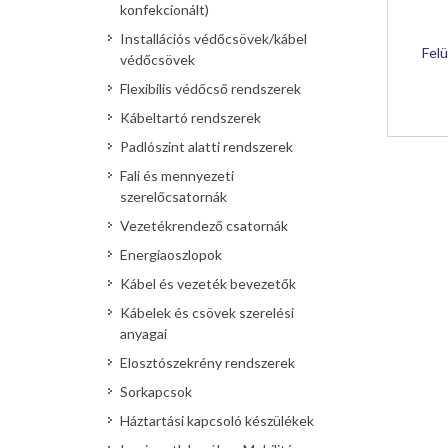
konfekcionált)
Installációs védőcsövek/kábel
Felü
védőcsövek
Flexibilis védőcső rendszerek
Kábeltartó rendszerek
Padlószint alatti rendszerek
Fali és mennyezeti
szerelőcsatornák
Vezetékrendező csatornák
Energiaoszlopok
Kábel és vezeték bevezetők
Kábelek és csövek szerelési
anyagai
Elosztószekrény rendszerek
Sorkapcsok
Háztartási kapcsoló készülékek