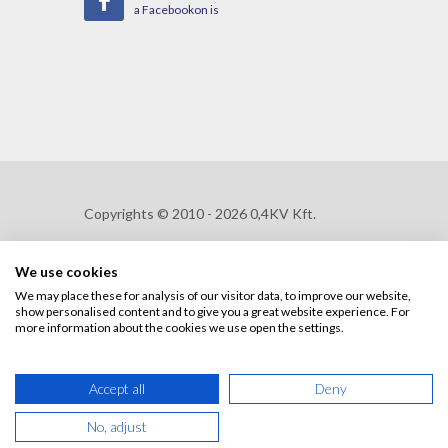
a Facebookon is
Copyrights © 2010 - 2026 0,4KV Kft.
We use cookies
Adatkezelési szabályzat
We may place these for analysis of our visitor data, to improve our website,
show personalised content and to give you a great website experience. For
Adatkezelési tájékoztató
more information about the cookies we use open the settings.
Általános Szerződési Felételek (ÁSZF)
Accept all
Deny
Fejlesztette:
VSO Kft.
No, adjust