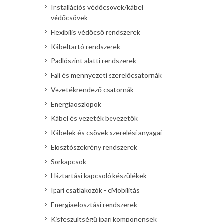
Installációs védőcsövek/kábel
védőcsövek
Flexibilis védőcső rendszerek
Kábeltartó rendszerek
Padlószint alatti rendszerek
Fali és mennyezeti szerelőcsatornák
Vezetékrendező csatornák
Energiaoszlopok
Kábel és vezeték bevezetők
Kábelek és csövek szerelési anyagai
Elosztószekrény rendszerek
Sorkapcsok
Háztartási kapcsoló készülékek
Ipari csatlakozók - eMobilitás
Energiaelosztási rendszerek
Kisfeszültségű ipari komponensek