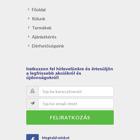
Főoldal
Rólunk
Termékek
Ajánlatkérés
Elérhetőségeink
Iratkozzon
fel hírlevelünkre és értesüljön
a legfrissebb akciókról és
újdonságokról!
FELIRATKOZÁS
Megtalál minket