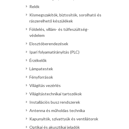
Relék
Kismegszakítók, biztosítók, sorolható és
rászerelhető készülékek
Földelés, villám- és túlfeszültség-
védelem
Elosztóberendezések
Ipari folyamatirányítás (PLC)
Érzékelők
Lámpatestek
Fényforrások
Világítás vezérlés
Világítástechnikai tartozékok
Installációs busz rendszerek
Antenna és műholdas technika
Kapunyitók, szivattyúk és ventilátorok
Optikai és akusztikai jeladók