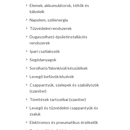
Elemek, akkumulátorok, töltők és
kábeleik
Napelem, szélenergia
Tűzvédelmi rendszerek
Dugaszolható épületinstallációs
rendszerek
Ipari csatlakozók
Segédanyagok
Sorolható/falonkívüli készülékek
Levegő befúvók/elszívók
Csappantyúk, szelepek és szabályozók
(szaniter)
Tömítések tartozékai (szaniter)
Levegő és tűzvédelmi csappantyúk és
zsaluk
Elektromos és pneumatikus érzékelők