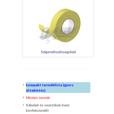
Szigetelőszőnyeg/kád
kompakt terméklista (gyors
áttekintés)
Minden termék
Kábelek és vezetékek (nem
konfekcionált)