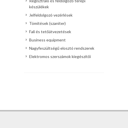
Regisztráló és feldolgozó terepi
készülékek
Jelfeldolgozó vezérlések
Tömítések (szaniter)
Fali és tetőátvezetések
Business equipment
Nagyfeszültségű elosztó rendszerek
Elektromos szerszámok kiegészítői