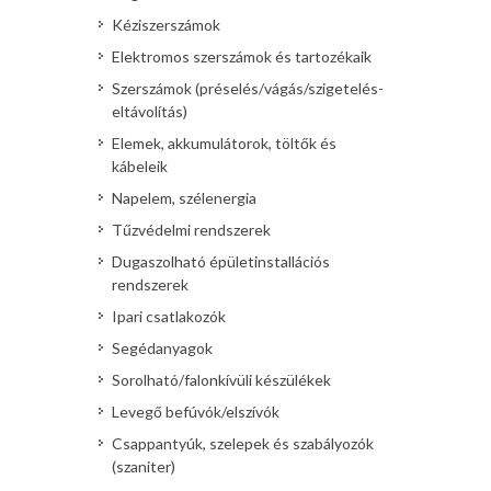
Kéziszerszámok
Elektromos szerszámok és tartozékaik
Szerszámok (préselés/vágás/szigetelés-
eltávolítás)
Elemek, akkumulátorok, töltők és
kábeleik
Napelem, szélenergia
Tűzvédelmi rendszerek
Dugaszolható épületinstallációs
rendszerek
Ipari csatlakozók
Segédanyagok
Sorolható/falonkívüli készülékek
Levegő befúvók/elszívók
Csappantyúk, szelepek és szabályozók
(szaniter)