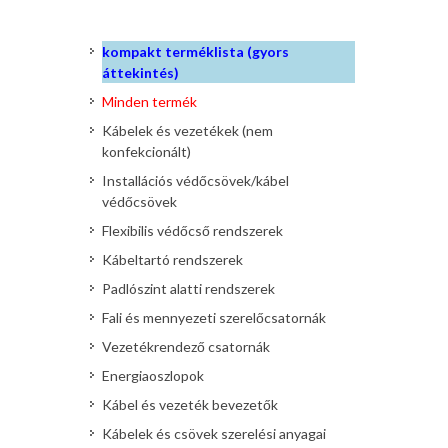
kompakt terméklista (gyors
áttekintés)
Minden termék
Kábelek és vezetékek (nem
konfekcionált)
Installációs védőcsövek/kábel
védőcsövek
Flexibilis védőcső rendszerek
Kábeltartó rendszerek
Padlószint alatti rendszerek
Fali és mennyezeti szerelőcsatornák
Vezetékrendező csatornák
Energiaoszlopok
Kábel és vezeték bevezetők
Kábelek és csövek szerelési anyagai