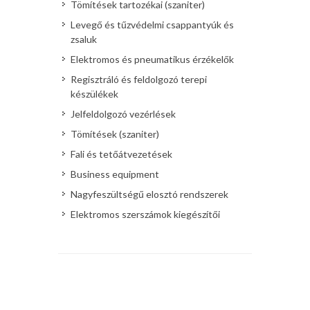
Tömítések tartozékai (szaniter)
Levegő és tűzvédelmi csappantyúk és
zsaluk
Elektromos és pneumatikus érzékelők
Regisztráló és feldolgozó terepi
készülékek
Jelfeldolgozó vezérlések
Tömítések (szaniter)
Fali és tetőátvezetések
Business equipment
Nagyfeszültségű elosztó rendszerek
Elektromos szerszámok kiegészítői