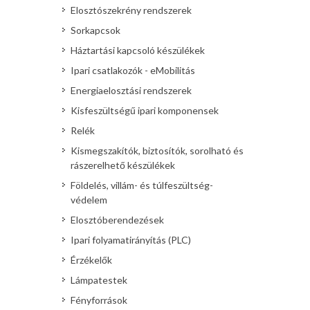
Elosztószekrény rendszerek
Sorkapcsok
Háztartási kapcsoló készülékek
Ipari csatlakozók - eMobilitás
Energiaelosztási rendszerek
Kisfeszültségű ipari komponensek
Relék
Kismegszakítók, biztosítók, sorolható és
rászerelhető készülékek
Földelés, villám- és túlfeszültség-
védelem
Elosztóberendezések
Ipari folyamatirányítás (PLC)
Érzékelők
Lámpatestek
Fényforrások