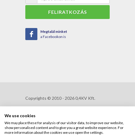
FELIRATKOZÁS
Megtalál minket
a Facebookon is
Copyrights © 2010 - 2026 0,4KV Kft.
We use cookies
Adatkezelési szabályzat
We may place these for analysis of our visitor data, to improve our website,
show personalised content and to give you a great website experience. For
Adatkezelési tájékoztató
more information about the cookies we use open the settings.