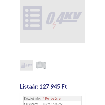
Listaár:
127 945 Ft
Készlet infó:
Rendelésre
Cikkszám:
NSYS3X30251