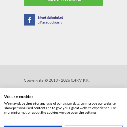
Megtalál minket
a Facebookon is
Copyrights © 2010 - 2026 0,4KV Kft.
We use cookies
Adatkezelési szabályzat
We may place these for analysis of our visitor data, to improve our website,
show personalised content and to give you a great website experience. For
Adatkezelési tájékoztató
more information about the cookies we use open the settings.
Általános Szerződési Felételek (ÁSZF)