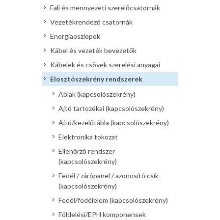
Fali és mennyezeti szerelőcsatornák
Vezetékrendező csatornák
Energiaoszlopok
Kábel és vezeték bevezetők
Kábelek és csövek szerelési anyagai
Elosztószekrény rendszerek
Ablak (kapcsolószekrény)
Ajtó tartozékai (kapcsolószekrény)
Ajtó/kezelőtábla (kapcsolószekrény)
Elektronika tokozat
Ellenőrző rendszer
(kapcsolószekrény)
Fedél / zárópanel / azonosító csík
(kapcsolószekrény)
Fedél/fedélelem (kapcsolószekrény)
Földelési/EPH komponensek