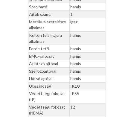
Sorolható
hamis
Ajtók száma
1
Metrikus szerelésre
igaz
alkalmas
Kültéri felállításra
hamis
alkalmas
Ferde tető
hamis
EMC-változat
hamis
Átlátszó ajtóval
hamis
Szellőzőajtóval
hamis
Hátsó ajtóval
hamis
Ütésállóság
IK10
Védettségi fokozat
IP55
(IP)
Védettségi fokozat
12
(NEMA)