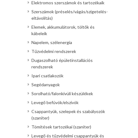
Elektromos szerszámok és tartozékaik
Szerszámok (préselés/vágás/szigetelés-
eltávolítás)
Elemek, akkumulátorok, töltők és
kábeleik
Napelem, szélenergia
Tűzvédelmi rendszerek
Dugaszolható épületinstallációs
rendszerek
Ipari csatlakozók
Segédanyagok
Sorolható/falonkívüli készülékek
Levegő befúvók/elszívók
Csappantyúk, szelepek és szabályozók
(szaniter)
Tömítések tartozékai (szaniter)
Levegő és tűzvédelmi csappantyúk és