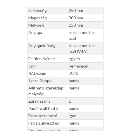
Szélesség
250 mm
Magasság
300 mm
Mélység
150 mm
Anyaga
rozsdamentes
acél
Anyagminőség
rozsdamentes
acél (V4A)
Felület kivitele
egyéb
Szín
nemesacél
RAL-szám
7035
Szerelőlappal
hamis
Állítható szerelőlap
hamis
mélység
Zárak száma
1
Padlóra állítható
hamis
Falra szerelhető
igaz
Falba süllyesztés
hamis
Oszlopra szerelés
hamis