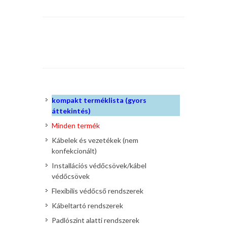
kompakt terméklista (gyors
áttekintés)
Minden termék
Kábelek és vezetékek (nem
konfekcionált)
Installációs védőcsövek/kábel
védőcsövek
Flexibilis védőcső rendszerek
Kábeltartó rendszerek
Padlószint alatti rendszerek