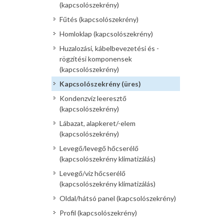
(kapcsolószekrény)
Fűtés (kapcsolószekrény)
Homloklap (kapcsolószekrény)
Huzalozási, kábelbevezetési és -
rögzítési komponensek
(kapcsolószekrény)
Kapcsolószekrény (üres)
Kondenzvíz leeresztő
(kapcsolószekrény)
Lábazat, alapkeret/-elem
(kapcsolószekrény)
Levegő/levegő hőcserélő
(kapcsolószekrény klimatizálás)
Levegő/víz hőcserélő
(kapcsolószekrény klimatizálás)
Oldal/hátsó panel (kapcsolószekrény)
Profil (kapcsolószekrény)