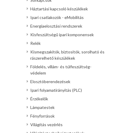
Sorkapcsok
Háztartási kapcsoló készülékek
Ipari csatlakozók - eMobilitás
Energiaelosztási rendszerek
Kisfeszültségű ipari komponensek
Relék
Kismegszakítók, biztosítók, sorolható és
rászerelhető készülékek
Földelés, villám- és túlfeszültség-
védelem
Elosztóberendezések
Ipari folyamatirányítás (PLC)
Érzékelők
Lámpatestek
Fényforrások
Világítás vezérlés